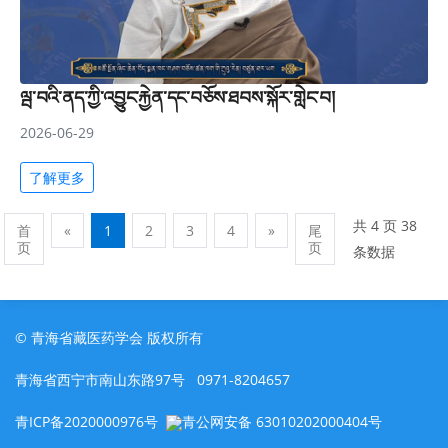
ལྦ་བའི་ནད་ཀྱི་འབྱུང་རྐྱེན་དང་བཅོས་ཐབས་སྐོར་གླེང་བ།
2026-06-29
了解更多
共 4 页 38
首
«
1
2
3
4
»
尾
页
页
条数据
© 青海省藏医药学会 版权所有
青海省西宁市南山东路97号 0971-8204657
青ICP备2020000976号
青公网安备 63010202000404号