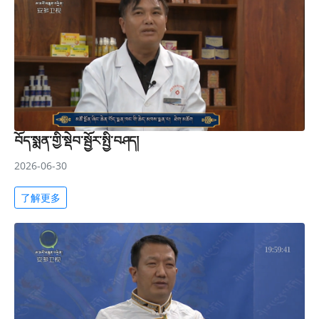
བོད་སྨན་གྱི་སྡེབ་སྦྱོར་སྤྱི་བཤད།
2026-06-30
了解更多