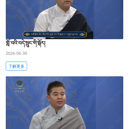
གློ་བའི་བདེ་སྲུང་གི་སྐོར།
2026-06-30
了解更多