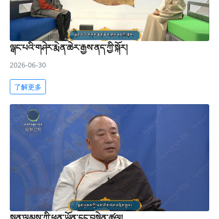
ལྒང་པའི་གཤེར་རྨེན་ཆེར་རྒྱས་ནད་ཀྱི་སྐོར།
2026-06-30
了解更多
སྨན་ལུམས་ཀྱི་ཕན་ཡོན་དང་བསྟེན་ཚུལ།