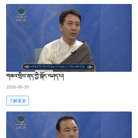
གཟའ་གྲིབ་ནད་ཀྱི་སྐོར་བཤད་པ།
2026-06-30
了解更多