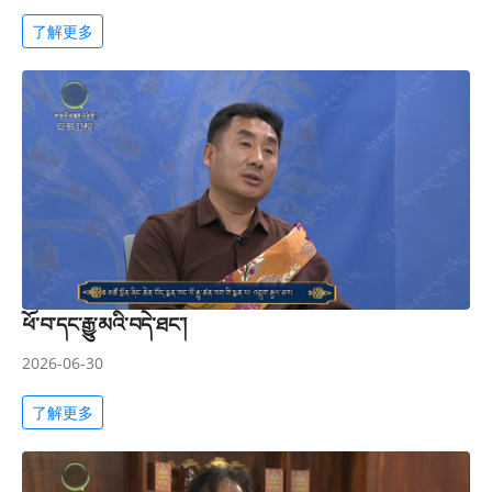
了解更多
ཕོ་བ་དང་རྒྱུ་མའི་བདེ་ཐང་།
2026-06-30
了解更多