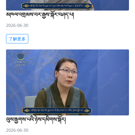
མཁལ་འགྲམས་བར་རྒྱས་སྐོར་བཤད་པ།
2026-06-30
了解更多
ལུས་རྒྱགས་པའི་ཉེས་དམིགས་སྐོར།
2026-06-30