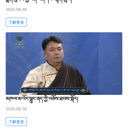
2026-06-30
了解更多
མཁལ་མ་འོར་ལྷུང་ནད་ཀྱི་བཅོས་ཐབས་སྐོར།
2026-06-30
了解更多